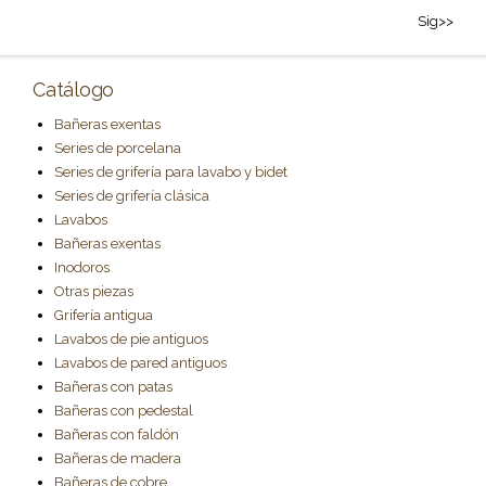
Sig>>
Catálogo
Bañeras exentas
Series de porcelana
Series de grifería para lavabo y bidet
Series de grifería clásica
Lavabos
Bañeras exentas
Inodoros
Otras piezas
Grifería antigua
Lavabos de pie antiguos
Lavabos de pared antiguos
Bañeras con patas
Bañeras con pedestal
Bañeras con faldón
Bañeras de madera
Bañeras de cobre