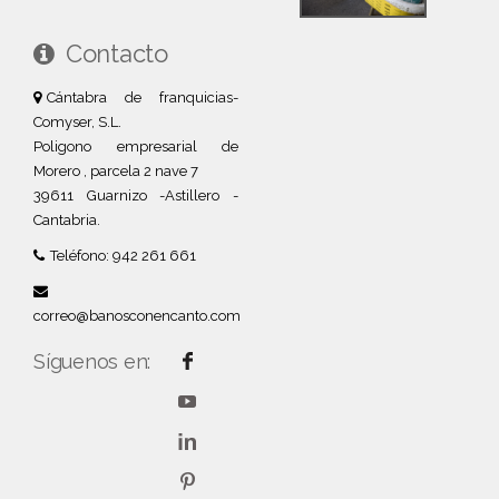
Contacto
Cántabra de franquicias-
Comyser, S.L.
Poligono empresarial de
Morero , parcela 2 nave 7
39611 Guarnizo -Astillero -
Cantabria.
Teléfono: 942 261 661
correo@banosconencanto.com
Síguenos en: