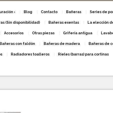
uración
Blog
Contacto
Bañeras
Series de p
s (Sin disponibilidad)
Bañeras exentas
La elección d
Accesorios
Otras piezas
Grifería antigua
Lavabo
Bañeras con faldón
Bañeras de madera
Bañeras de c
os
Radiadores toalleros
Rieles (barras) para cortinas