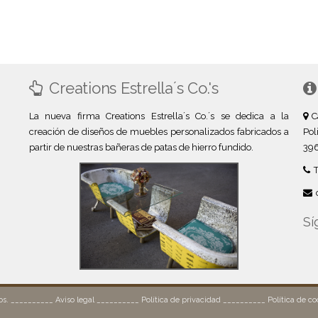
Creations Estrella´s Co.'s
La nueva firma Creations Estrella´s Co.´s se dedica a la
C
creación de diseños de muebles personalizados fabricados a
Pol
partir de nuestras bañeras de patas de hierro fundido.
396
Sí
dos. __________
Aviso legal
__________
Política de privacidad
__________
Política de co