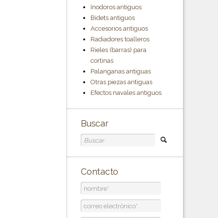
Inodoros antiguos
Bidets antiguos
Accesorios antiguos
Radiadores toalleros
Rieles (barras) para
cortinas
Palanganas antiguas
Otras piezas antiguas
Efectos navales antiguos
Buscar
Contacto