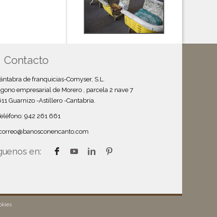
Contacto
ántabra de franquicias-Comyser, S.L.
igono empresarial de Morero , parcela 2 nave 7
11 Guarnizo -Astillero -Cantabria.
Teléfono: 942 261 661
correo@banosconencanto.com
guenos en:
okies