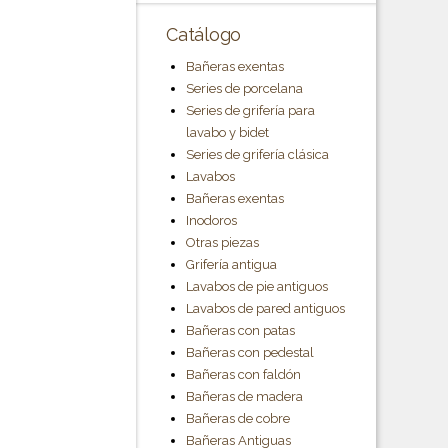
Catálogo
Bañeras exentas
Series de porcelana
Series de grifería para
lavabo y bidet
Series de grifería clásica
Lavabos
Bañeras exentas
Inodoros
Otras piezas
Grifería antigua
Lavabos de pie antiguos
Lavabos de pared antiguos
Bañeras con patas
Bañeras con pedestal
Bañeras con faldón
Bañeras de madera
Bañeras de cobre
Bañeras Antiguas