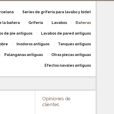
orcelana
Series de grifería para lavabo y bidet
e la bañera
Grifería
Lavabos
Bañeras
s de pie antiguos
Lavabos de pared antiguos
obre
Inodoros antiguos
Tanques antiguos
Palanganas antiguas
Otras piezas antiguas
Efectos navales antiguos
Opiniones de
clientes