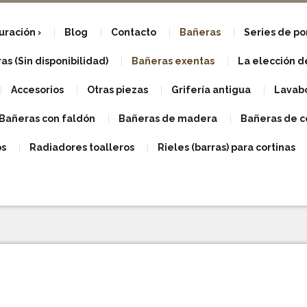
uración
Blog
Contacto
Bañeras
Series de p
s (Sin disponibilidad)
Bañeras exentas
La elección d
Accesorios
Otras piezas
Grifería antigua
Lavabo
Bañeras con faldón
Bañeras de madera
Bañeras de c
os
Radiadores toalleros
Rieles (barras) para cortinas