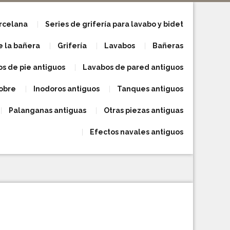
orcelana
Series de grifería para lavabo y bidet
e la bañera
Grifería
Lavabos
Bañeras
s de pie antiguos
Lavabos de pared antiguos
obre
Inodoros antiguos
Tanques antiguos
Palanganas antiguas
Otras piezas antiguas
Efectos navales antiguos