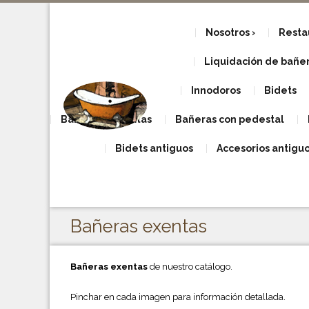
Nosotros
Resta
Liquidación de bañera
Innodoros
Bidets
Bañeras con patas
Bañeras con pedestal
Bidets antiguos
Accesorios antigu
Bañeras exentas
Bañeras exentas
de nuestro catálogo.
Pinchar en cada imagen para información detallada.