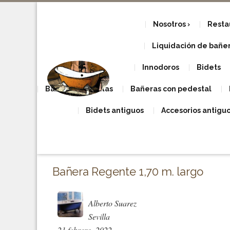
Nosotros
Resta
Liquidación de bañera
Innodoros
Bidets
Bañeras con patas
Bañeras con pedestal
Bidets antiguos
Accesorios antigu
Bañera Regente 1,70 m. largo
Alberto Suarez
Sevilla
21 febrero, 2022