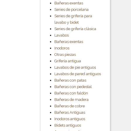
Bañeras exentas
Series de porcelana
Series de grifería para
lavabo y bidet
Series de grifería clásica
Lavabos
Bañeras exentas
Inodoros
Otras piezas
Grifería antigua
Lavabos de pie antiguos
Lavabos de pared antiguos
Bañeras con patas
Bañeras con pedestal
Bañeras con faldón
Bañeras de madera
Bañeras de cobre
Bañeras Antiguas
Inodoros antiguos
Bidets antiguos