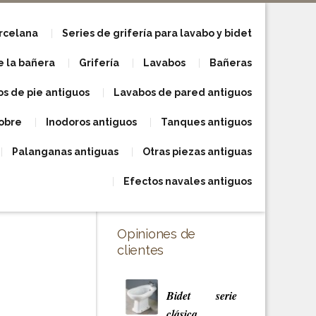
orcelana
Series de grifería para lavabo y bidet
e la bañera
Grifería
Lavabos
Bañeras
s de pie antiguos
Lavabos de pared antiguos
obre
Inodoros antiguos
Tanques antiguos
Palanganas antiguas
Otras piezas antiguas
Efectos navales antiguos
Opiniones de
clientes
Bidet serie
clásica