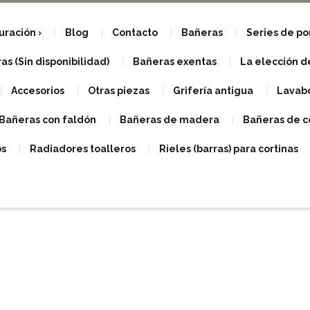
uración
Blog
Contacto
Bañeras
Series de p
s (Sin disponibilidad)
Bañeras exentas
La elección d
Accesorios
Otras piezas
Grifería antigua
Lavabo
Bañeras con faldón
Bañeras de madera
Bañeras de c
os
Radiadores toalleros
Rieles (barras) para cortinas