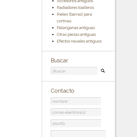
Accesorios antiguos
Radiadores toalleros
Rieles (barras) para
cortinas
Palanganas antiguas
Otras piezas antiguas
Efectos navales antiguos
Buscar
Contacto