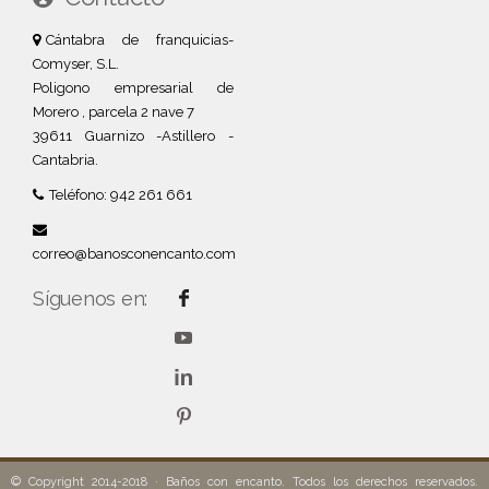
Cántabra de franquicias-
Comyser, S.L.
Poligono empresarial de
Morero , parcela 2 nave 7
39611 Guarnizo -Astillero -
Cantabria.
Teléfono: 942 261 661
correo@banosconencanto.com
Síguenos en:
© Copyright 2014-2018 · Baños con encanto. Todos los derechos reservados.