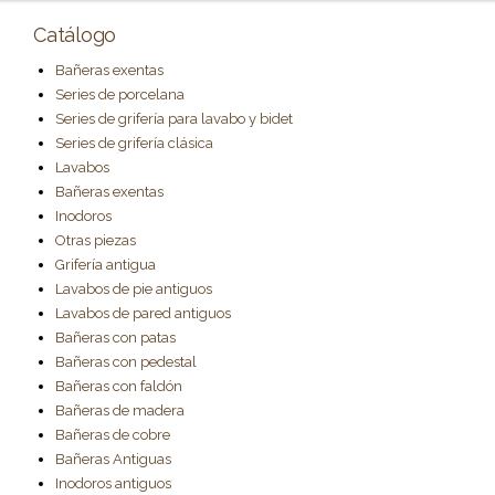
Catálogo
Bañeras exentas
Series de porcelana
Series de grifería para lavabo y bidet
Series de grifería clásica
Lavabos
Bañeras exentas
Inodoros
Otras piezas
Grifería antigua
Lavabos de pie antiguos
Lavabos de pared antiguos
Bañeras con patas
Bañeras con pedestal
Bañeras con faldón
Bañeras de madera
Bañeras de cobre
Bañeras Antiguas
Inodoros antiguos