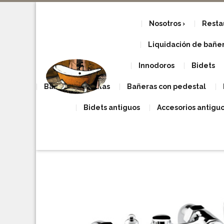
Nosotros
Resta
Liquidación de bañera
Innodoros
Bidets
Bañeras con patas
Bañeras con pedestal
Bidets antiguos
Accesorios antigu