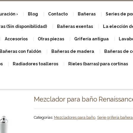
uración
Blog
Contacto
Bañeras
Series de p
s (Sin disponibilidad)
Bañeras exentas
La elección d
Accesorios
Otras piezas
Grifería antigua
Lavabo
Bañeras con faldón
Bañeras de madera
Bañeras de c
os
Radiadores toalleros
Rieles (barras) para cortinas
Mezclador para baño Renaissanc
Categorías:
Mezcladores para baño
,
Serie grifería bañer