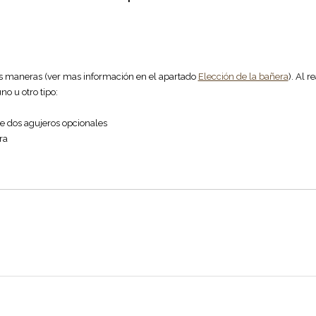
es maneras (ver mas información en el apartado
Elección de la bañera
). Al r
no u otro tipo:
e dos agujeros opcionales
ra