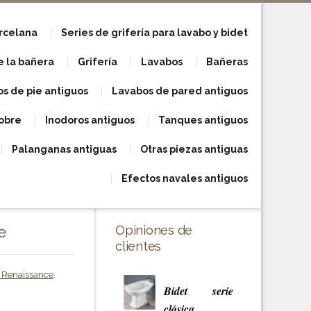
orcelana
Series de grifería para lavabo y bidet
e la bañera
Grifería
Lavabos
Bañeras
s de pie antiguos
Lavabos de pared antiguos
obre
Inodoros antiguos
Tanques antiguos
Palanganas antiguas
Otras piezas antiguas
Efectos navales antiguos
e
Opiniones de
clientes
a Renaissance
.
Bidet serie
clásica