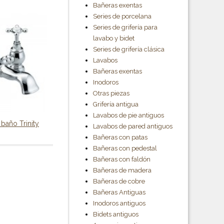
Bañeras exentas
Series de porcelana
Series de grifería para
lavabo y bidet
Series de grifería clásica
Lavabos
Bañeras exentas
Inodoros
Otras piezas
Grifería antigua
Lavabos de pie antiguos
baño Trinity
Lavabos de pared antiguos
Bañeras con patas
Bañeras con pedestal
Bañeras con faldón
Bañeras de madera
Bañeras de cobre
Bañeras Antiguas
Inodoros antiguos
Bidets antiguos