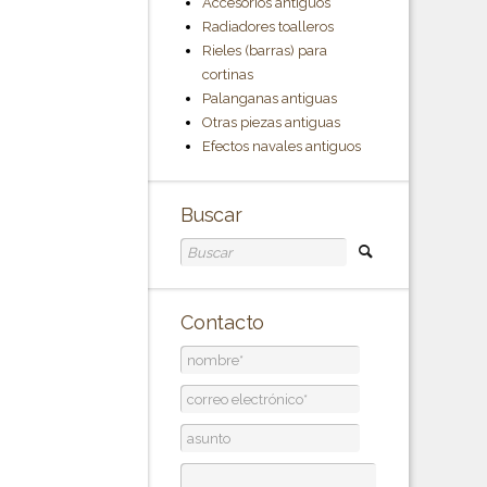
Accesorios antiguos
Radiadores toalleros
Rieles (barras) para
cortinas
Palanganas antiguas
Otras piezas antiguas
Efectos navales antiguos
Buscar
Contacto