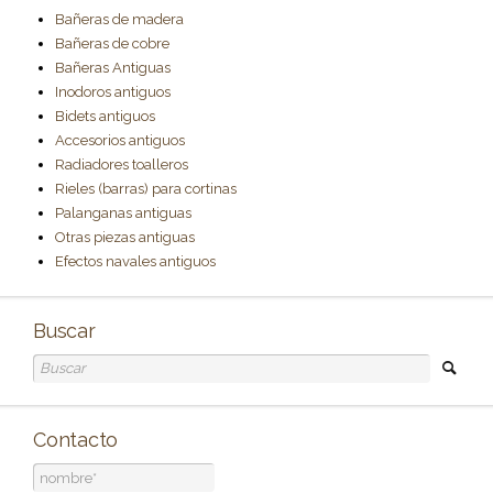
Bañeras de madera
Bañeras de cobre
Bañeras Antiguas
Inodoros antiguos
Bidets antiguos
Accesorios antiguos
Radiadores toalleros
Rieles (barras) para cortinas
Palanganas antiguas
Otras piezas antiguas
Efectos navales antiguos
Buscar
Contacto