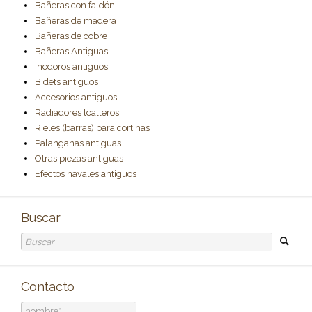
Bañeras con faldón
Bañeras de madera
Bañeras de cobre
Bañeras Antiguas
Inodoros antiguos
Bidets antiguos
Accesorios antiguos
Radiadores toalleros
Rieles (barras) para cortinas
Palanganas antiguas
Otras piezas antiguas
Efectos navales antiguos
Buscar
Contacto