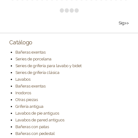
•
•
•
•
Sig>>
Catálogo
Bañeras exentas
Series de porcelana
Series de grifería para lavabo y bidet
Series de grifería clásica
Lavabos
Bañeras exentas
Inodoros
Otras piezas
Grifería antigua
Lavabos de pie antiguos
Lavabos de pared antiguos
Bañeras con patas
Bañeras con pedestal