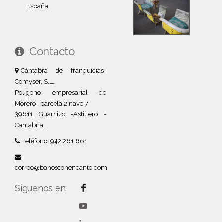
España
Contacto
Cántabra de franquicias-
Comyser, S.L.
Poligono empresarial de
Morero , parcela 2 nave 7
39611 Guarnizo -Astillero -
Cantabria.
Teléfono: 942 261 661
correo@banosconencanto.com
Síguenos en: