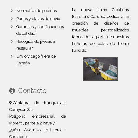
La nueva firma Creations
Normativa de pedidos
Estrella´s Co.´s se dedica a la
Portes y plazos de envío
creación de diseños de
Garantías y certificaciones
muebles personalizados
de calidad
fabricados a partir de nuestras
Recogida de piezas a
bañeras de patas de hierro
restaurar
fundido.
Envío y pago fuera de
España
Contacto
Cántabra de franquicias-
Comyser, S.L.
Poligono empresarial de
Morero , parcela 2 nave 7
39611 Guarnizo -Astillero -
Cantabria.