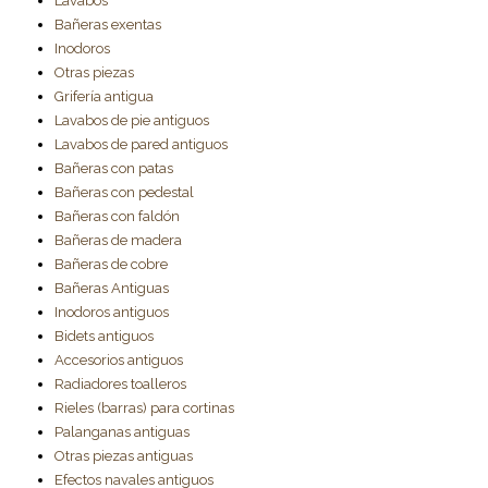
Lavabos
Bañeras exentas
Inodoros
Otras piezas
Grifería antigua
Lavabos de pie antiguos
Lavabos de pared antiguos
Bañeras con patas
Bañeras con pedestal
Bañeras con faldón
Bañeras de madera
Bañeras de cobre
Bañeras Antiguas
Inodoros antiguos
Bidets antiguos
Accesorios antiguos
Radiadores toalleros
Rieles (barras) para cortinas
Palanganas antiguas
Otras piezas antiguas
Efectos navales antiguos