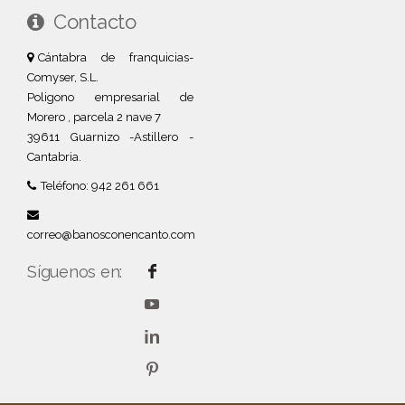
Contacto
Cántabra de franquicias-
Comyser, S.L.
Poligono empresarial de
Morero , parcela 2 nave 7
39611 Guarnizo -Astillero -
Cantabria.
Teléfono: 942 261 661
correo@banosconencanto.com
Síguenos en: