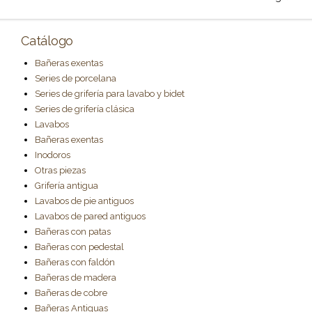
Catálogo
Bañeras exentas
Series de porcelana
Series de grifería para lavabo y bidet
Series de grifería clásica
Lavabos
Bañeras exentas
Inodoros
Otras piezas
Grifería antigua
Lavabos de pie antiguos
Lavabos de pared antiguos
Bañeras con patas
Bañeras con pedestal
Bañeras con faldón
Bañeras de madera
Bañeras de cobre
Bañeras Antiguas