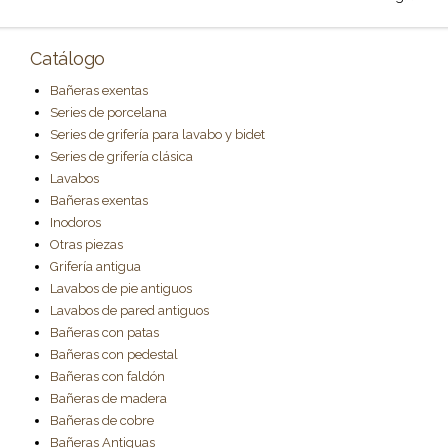
Catálogo
Bañeras exentas
Series de porcelana
Series de grifería para lavabo y bidet
Series de grifería clásica
Lavabos
Bañeras exentas
Inodoros
Otras piezas
Grifería antigua
Lavabos de pie antiguos
Lavabos de pared antiguos
Bañeras con patas
Bañeras con pedestal
Bañeras con faldón
Bañeras de madera
Bañeras de cobre
Bañeras Antiguas