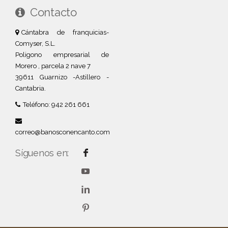
Contacto
Cántabra de franquicias-
Comyser, S.L.
Poligono empresarial de
Morero , parcela 2 nave 7
39611 Guarnizo -Astillero -
Cantabria.
Teléfono: 942 261 661
correo@banosconencanto.com
Síguenos en: