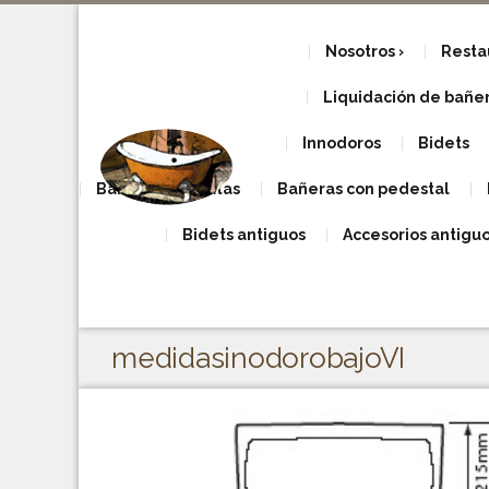
Nosotros
Resta
Liquidación de bañera
Innodoros
Bidets
Bañeras con patas
Bañeras con pedestal
Bidets antiguos
Accesorios antigu
medidasinodorobajoVI