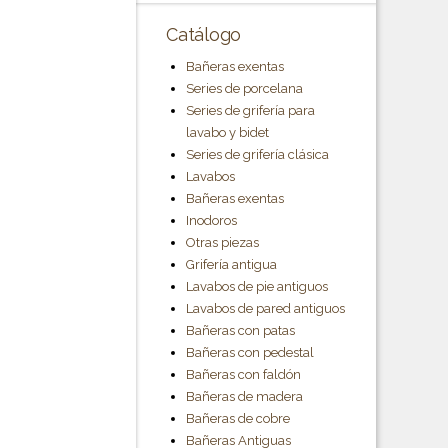
Catálogo
Bañeras exentas
Series de porcelana
Series de grifería para
lavabo y bidet
Series de grifería clásica
Lavabos
Bañeras exentas
Inodoros
Otras piezas
Grifería antigua
Lavabos de pie antiguos
Lavabos de pared antiguos
Bañeras con patas
Bañeras con pedestal
Bañeras con faldón
Bañeras de madera
Bañeras de cobre
Bañeras Antiguas