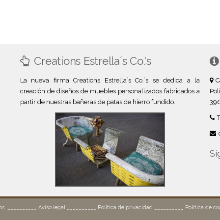
Creations Estrella´s Co.'s
La nueva firma Creations Estrella´s Co.´s se dedica a la
C
creación de diseños de muebles personalizados fabricados a
Pol
partir de nuestras bañeras de patas de hierro fundido.
396
Sí
dos. __________
Aviso legal
__________
Política de privacidad
__________
Política de co