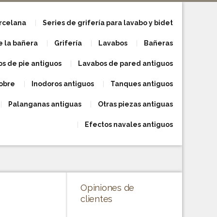
orcelana
Series de grifería para lavabo y bidet
e la bañera
Grifería
Lavabos
Bañeras
s de pie antiguos
Lavabos de pared antiguos
obre
Inodoros antiguos
Tanques antiguos
Palanganas antiguas
Otras piezas antiguas
Efectos navales antiguos
Opiniones de
clientes