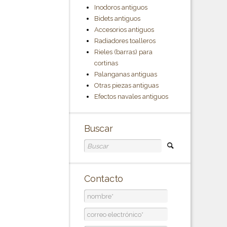
Inodoros antiguos
Bidets antiguos
Accesorios antiguos
Radiadores toalleros
Rieles (barras) para
cortinas
Palanganas antiguas
Otras piezas antiguas
Efectos navales antiguos
Buscar
Contacto