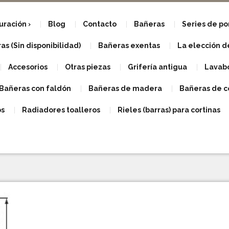
uración
Blog
Contacto
Bañeras
Series de p
s (Sin disponibilidad)
Bañeras exentas
La elección d
Accesorios
Otras piezas
Grifería antigua
Lavabo
Bañeras con faldón
Bañeras de madera
Bañeras de c
os
Radiadores toalleros
Rieles (barras) para cortinas