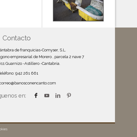
Contacto
ántabra de franquicias-Comyser, S.L.
igono empresarial de Morero , parcela 2 nave 7
11 Guarnizo -Astillero -Cantabria.
Teléfono: 942 261 661
correo@banosconencanto.com
guenos en:
okies