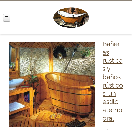
Bañer
as
rústica
s y
baños
rústico
s: un
estilo
atemp
oral
Las