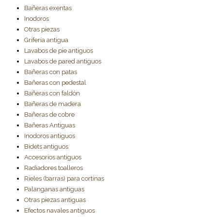
Bañeras exentas
Inodoros
Otras piezas
Grifería antigua
Lavabos de pie antiguos
Lavabos de pared antiguos
Bañeras con patas
Bañeras con pedestal
Bañeras con faldón
Bañeras de madera
Bañeras de cobre
Bañeras Antiguas
Inodoros antiguos
Bidets antiguos
Accesorios antiguos
Radiadores toalleros
Rieles (barras) para cortinas
Palanganas antiguas
Otras piezas antiguas
Efectos navales antiguos