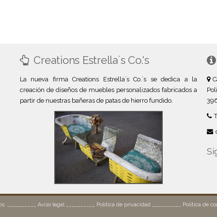
Creations Estrella´s Co.'s
La nueva firma Creations Estrella´s Co.´s se dedica a la
C
creación de diseños de muebles personalizados fabricados a
Pol
partir de nuestras bañeras de patas de hierro fundido.
396
Sí
dos. __________
Aviso legal
__________
Política de privacidad
__________
Política de co