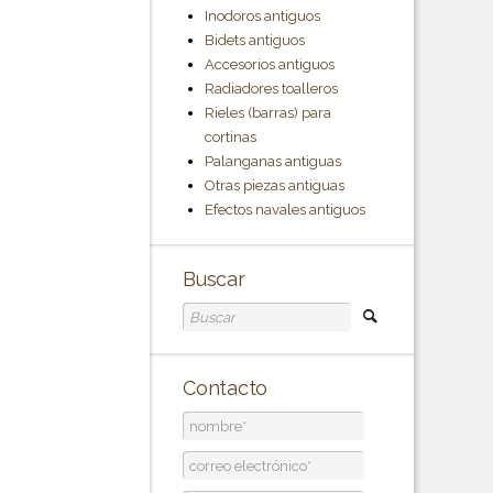
Inodoros antiguos
Bidets antiguos
Accesorios antiguos
Radiadores toalleros
Rieles (barras) para
cortinas
Palanganas antiguas
Otras piezas antiguas
Efectos navales antiguos
Buscar
Contacto