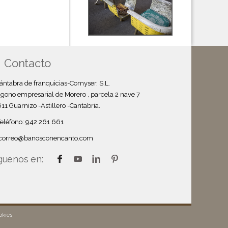
Contacto
ántabra de franquicias-Comyser, S.L.
igono empresarial de Morero , parcela 2 nave 7
11 Guarnizo -Astillero -Cantabria.
Teléfono: 942 261 661
correo@banosconencanto.com
guenos en:
okies