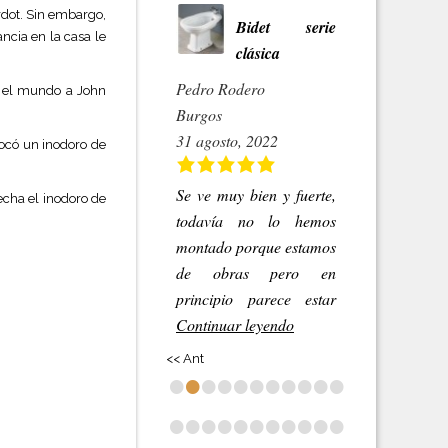
rdot. Sin embargo,
Bidet serie
ancia en la casa le
clásica
Pedro Rodero
en el mundo a John
Burgos
31 agosto, 2022
locó un inodoro de
Se ve muy bien y fuerte,
echa el inodoro de
todavía no lo hemos
montado porque estamos
de obras pero en
principio parece estar
Continuar leyendo
<< Ant
•
•
•
•
•
•
•
•
•
•
•
•
•
•
•
•
•
•
•
•
•
•