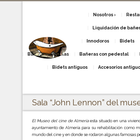
Nosotros
Resta
Liquidación de bañera
Innodoros
Bidets
Bañeras con patas
Bañeras con pedestal
Bidets antiguos
Accesorios antigu
Sala “John Lennon” del muse
El Museo del cine de Almería
esta situado en una vivi
ayuntamiento de Almería para su rehabilitación como mu
mundo del cine y en donde se rodaron algunas famosas pe