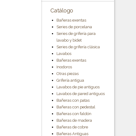
Catálogo
Bañeras exentas
Series de porcelana
Series de grifería para
lavabo y bidet
Series de grifería clásica
Lavabos
Bañeras exentas
Inodoros
Otras piezas
Grifería antigua
Lavabos de pie antiguos
Lavabos de pared antiguos
Bañeras con patas
Bañeras con pedestal
Bañeras con faldón
Bañeras de madera
Bañeras de cobre
Bañeras Antiguas