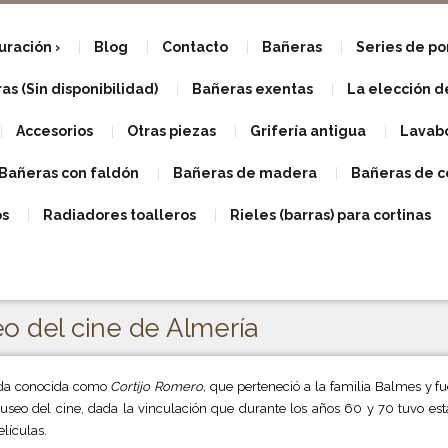
uración
Blog
Contacto
Bañeras
Series de p
s (Sin disponibilidad)
Bañeras exentas
La elección d
Accesorios
Otras piezas
Grifería antigua
Lavabo
Bañeras con faldón
Bañeras de madera
Bañeras de c
os
Radiadores toalleros
Rieles (barras) para cortinas
o del cine de Almería
enda conocida como
Cortijo Romero,
que perteneció a la familia Balmes y fu
seo del cine, dada la vinculación que durante los años 60 y 70 tuvo esta
lículas.