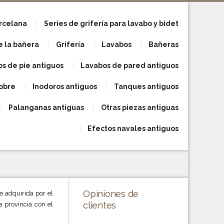
orcelana
Series de grifería para lavabo y bidet
e la bañera
Grifería
Lavabos
Bañeras
s de pie antiguos
Lavabos de pared antiguos
obre
Inodoros antiguos
Tanques antiguos
Palanganas antiguas
Otras piezas antiguas
Efectos navales antiguos
Opiniones de
e adquirida por el
clientes
 provincia con el