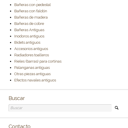
Bañeras con pedestal
Bañeras con faldón
Bañeras de madera
Bañeras de cobre
Bañeras Antiguas
Inodoros antiguos
Bidets antiguos
Accesorios antiguos
Radiadores toalleros
Rieles (barras) para cortinas
Palanganas antiguas
Otras piezas antiguas
Efectos navales antiguos
Buscar
Contacto