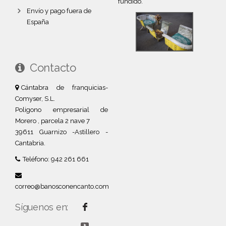
fundido.
Envío y pago fuera de
España
Contacto
Cántabra de franquicias-
Comyser, S.L.
Poligono empresarial de
Morero , parcela 2 nave 7
39611 Guarnizo -Astillero -
Cantabria.
Teléfono: 942 261 661
correo@banosconencanto.com
Síguenos en: