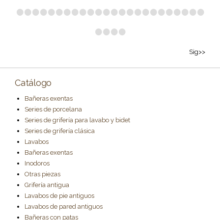
•
•
•
•
•
•
•
•
•
•
•
•
•
•
•
•
•
•
•
•
•
•
•
•
•
•
•
•
Sig>>
Catálogo
Bañeras exentas
Series de porcelana
Series de grifería para lavabo y bidet
Series de grifería clásica
Lavabos
Bañeras exentas
Inodoros
Otras piezas
Grifería antigua
Lavabos de pie antiguos
Lavabos de pared antiguos
Bañeras con patas