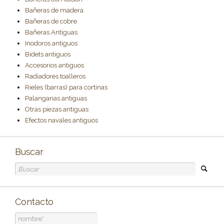
Bañeras de madera
Bañeras de cobre
Bañeras Antiguas
Inodoros antiguos
Bidets antiguos
Accesorios antiguos
Radiadores toalleros
Rieles (barras) para cortinas
Palanganas antiguas
Otras piezas antiguas
Efectos navales antiguos
Buscar
Contacto