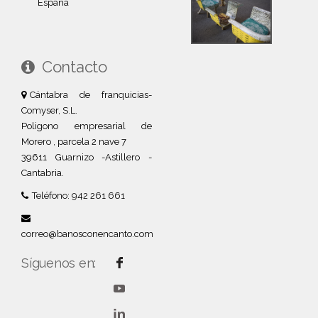
España
Contacto
Cántabra de franquicias-
Comyser, S.L.
Poligono empresarial de
Morero , parcela 2 nave 7
39611 Guarnizo -Astillero -
Cantabria.
Teléfono: 942 261 661
correo@banosconencanto.com
Síguenos en: