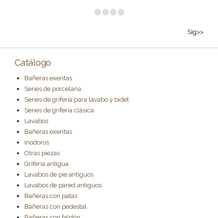
•
•
•
•
Sig>>
Catálogo
Bañeras exentas
Series de porcelana
Series de grifería para lavabo y bidet
Series de grifería clásica
Lavabos
Bañeras exentas
Inodoros
Otras piezas
Grifería antigua
Lavabos de pie antiguos
Lavabos de pared antiguos
Bañeras con patas
Bañeras con pedestal
Bañeras con faldón